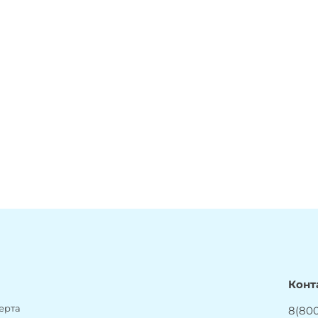
Конт
ерта
8(800