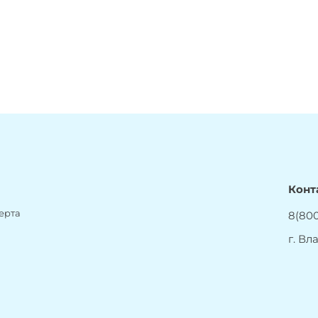
Конт
ерта
8(800
г. Вл