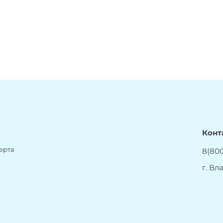
Конт
ерта
8(800
г. Вл