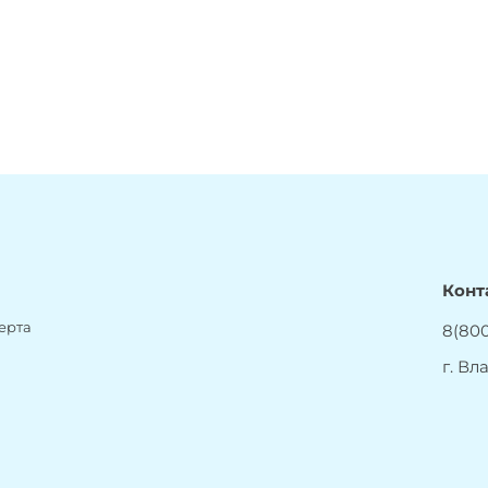
Конт
ерта
8(800
г. Вл