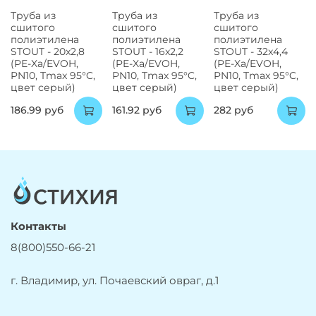
Труба из
Труба из
Труба из
сшитого
сшитого
сшитого
полиэтилена
полиэтилена
полиэтилена
STOUT - 20x2,8
STOUT - 16x2,2
STOUT - 32x4,4
(PE-Xa/EVOH,
(PE-Xa/EVOH,
(PE-Xa/EVOH,
PN10, Tmax 95°C,
PN10, Tmax 95°C,
PN10, Tmax 95°C,
цвет серый)
цвет серый)
цвет серый)
186.99 руб
161.92 руб
282 руб
Контакты
8(800)550-66-21
г. Владимир, ул. Почаевский овраг, д.1