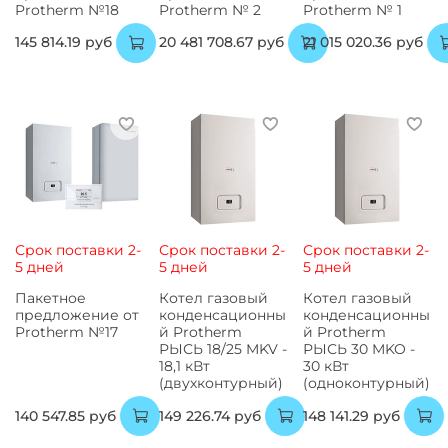
Protherm №18
Protherm № 2
Protherm № 1
145 814.19 руб
20 481 708.67 руб
21 015 020.36 руб
Срок поставки 2-
Срок поставки 2-
Срок поставки 2-
5 дней
5 дней
5 дней
Пакетное
Котел газовый
Котел газовый
предложение от
конденсационны
конденсационны
Protherm №17
й Protherm
й Protherm
РЫСЬ 18/25 MKV -
РЫСЬ 30 MKO -
18,1 кВт
30 кВт
(двухконтурный)
(одноконтурный)
140 547.85 руб
149 226.74 руб
148 141.29 руб