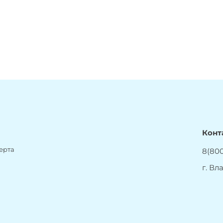
Конт
ерта
8(800
г. Вл