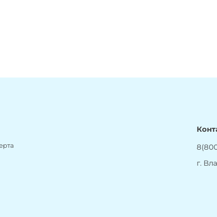
Конт
ерта
8(800
г. Вл