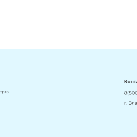
Конт
ерта
8(800
г. Вл