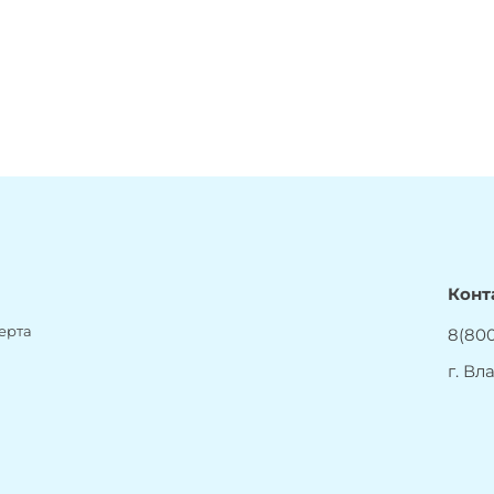
Конт
ерта
8(800
г. Вл