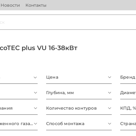
Новости
Контакты
coTEC plus VU 16-38кВт
а
Цена
Бренд
Глубина, мм
рания
Количество контуров
КПД, 
Расход сжиженного газа, кг/ч
Способ монтажа
Стран