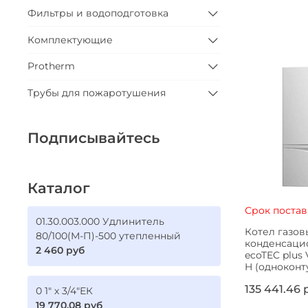
Фильтры и водоподготовка
Комплектующие
Protherm
Трубы для пожаротушения
Подписывайтесь
Каталог
Срок постав
01.30.003.000 Удлинитель
Котел газо
80/100(М-П)-500 утепленный
конденсацио
2 460 руб
ecoTEC plus 
H (одноконт
135 441.46 
0 1" х 3/4"ЕК
19 770.08 руб