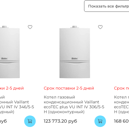
Показать все фильт
ки 2-5 дней
Срок поставки 2-5 дней
Срок п
вый
Котел газовый
Котел 
нный Vaillant
конденсационный Vaillant
конден
VU INT IV 346/5-5
ecoTEC plus VU INT IV 306/5-5
ecoTEC 
урный)
H (одноконтурный)
H (одн
руб
123 773.20 руб
168 6