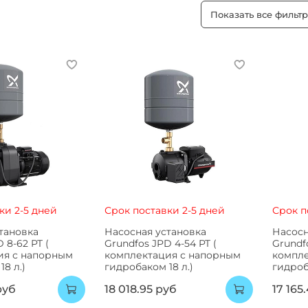
Показать все фильт
ки 2-5 дней
Срок поставки 2-5 дней
Срок п
тановка
Насосная установка
Насосн
 8-62 PT (
Grundfos JPD 4-54 PT (
Grundfo
ия с напорным
комплектация с напорным
компле
8 л.)
гидробаком 18 л.)
гидроб
руб
18 018.95 руб
17 165