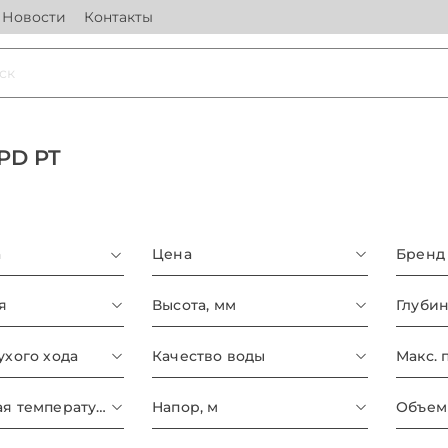
Новости
Контакты
PD PT
а
Цена
Бренд
я
Высота, мм
Глубин
ухого хода
Качество воды
Мин. рабочая температура, °C
Напор, м
Объем 