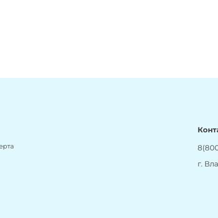
Конт
ерта
8(800
г. Вл