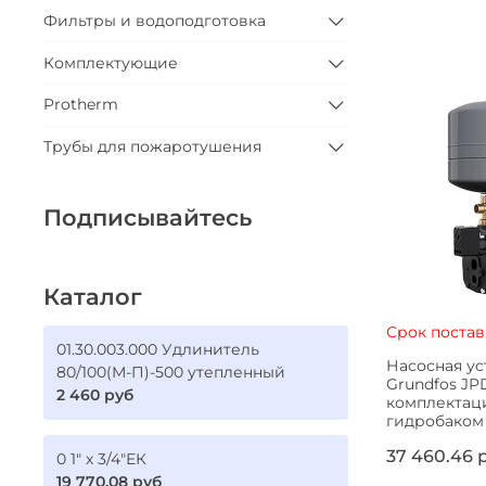
Фильтры и водоподготовка
Комплектующие
Protherm
Трубы для пожаротушения
Подписывайтесь
Каталог
Срок постав
01.30.003.000 Удлинитель
Насосная ус
80/100(М-П)-500 утепленный
Grundfos JPD
2 460 руб
комплектац
гидробаком 1
37 460.46 
0 1" х 3/4"ЕК
19 770.08 руб