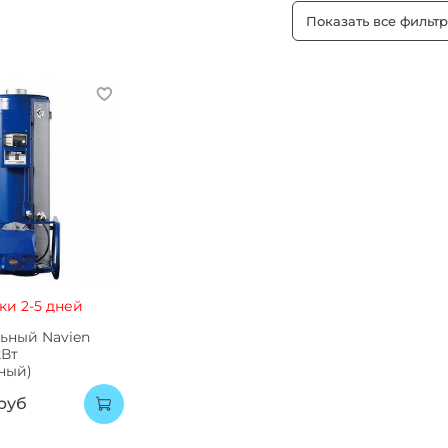
Показать все фильт
ки 2-5 дней
ьный Navien
кВт
ный)
 руб