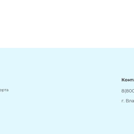
Конт
ерта
8(800
г. Вл