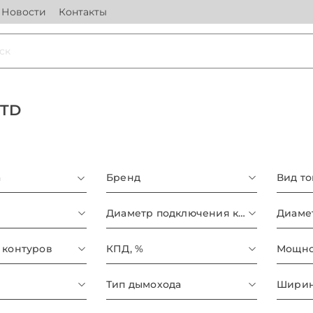
Новости
Контакты
RTD
а
Бренд
Вид т
Диаметр подключения к контурам ХВС/ГВС
 контуров
КПД, %
Мощнос
Тип дымохода
Ширин