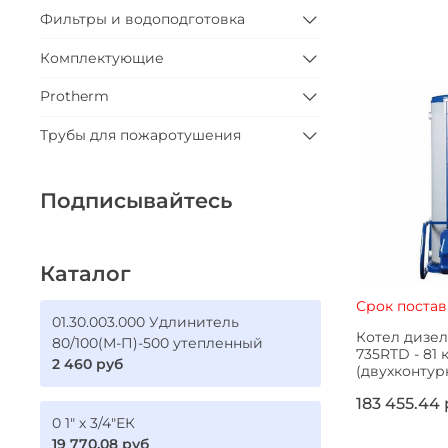
Фильтры и водоподготовка
Комплектующие
Protherm
Трубы для пожаротушения
Подписывайтесь
Каталог
Срок постав
01.30.003.000 Удлинитель
Котел дизел
80/100(М-П)-500 утепленный
735RTD - 81 
2 460 руб
(двухконтур
183 455.44
0 1" х 3/4"ЕК
19 770.08 руб