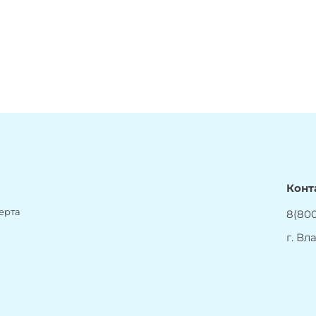
Конт
ерта
8(800
г. Вл