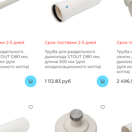
ки 2-5 дней
Срок поставки 2-5 дней
Срок п
аздельного
Труба для раздельного
Труба 
TOUT D80 мм,
дымохода STOUT D80 мм,
окном 
мм (для
длина 500 мм (для
дымох
нного котла)
конденсационного котла)
(для к
котла)
1 112.83 руб
2 496.