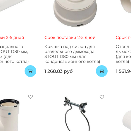
ки 2-5 дней
Срок поставки 2-5 дней
Срок п
аздельного
Крышка под сифон для
Отвод 
TOUT D80 мм,
раздельного дымохода
дымох
м (для
STOUT D80 мм (для
(для к
нного котла)
конденсационного котла)
котла)
1 268.83 руб
1 561.