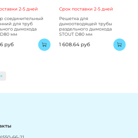
оставки 2-5 дней
Срок поставки 2-5 дней
ер соединительный
Решетка для
нний для труб
дымоотводящей трубы
ьного дымохода
раздельного дымохода
 D80 мм
STOUT D80 мм
46 руб
1 608.64 руб
ая
акты
)550-66-21