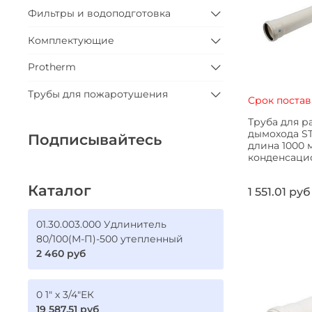
Фильтры и водоподготовка
Комплектующие
Protherm
Трубы для пожаротушения
Срок постав
Труба для р
дымохода S
Подписывайтесь
длина 1000 
конденсацио
Каталог
1 551.01 руб
01.30.003.000 Удлинитель
80/100(М-П)-500 утепленный
2 460 руб
0 1" х 3/4"ЕК
19 587.51 руб