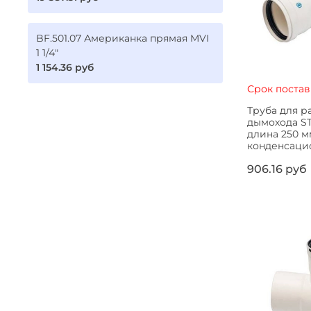
BF.501.07 Американка прямая MVI
1 1/4"
1 154.36 руб
Срок постав
Труба для р
дымохода S
длина 250 м
конденсацио
906.16 руб