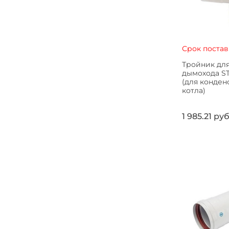
Срок постав
Тройник для
дымохода S
(для конде
котла)
1 985.21 ру