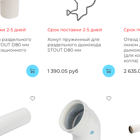
ки 2-5 дней
Срок поставки 2-5 дней
Срок п
 раздельного
Хомут пружинный для
Отвод 
TOUT D80 мм
раздельного дымохода
окном 
нсационного
STOUT D80 мм
дымох
(для к
котла)
б
1 390.05 руб
2 635.