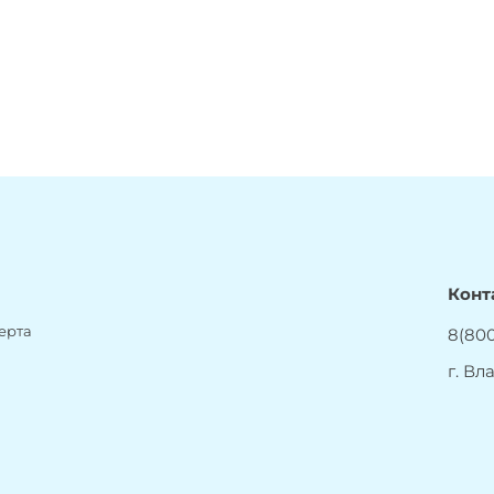
Конт
ерта
8(800
г. Вл