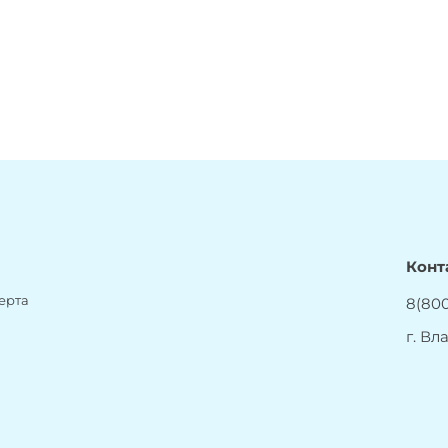
Конт
ерта
8(800
г. Вл